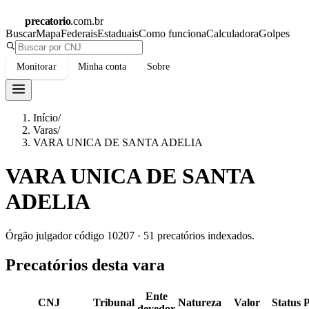
precatorio
.com.br
Buscar
Mapa
Federais
Estaduais
Como funciona
Calculadora
Golpes
Monitorar
Minha conta
Sobre
Início
/
Varas
/
VARA UNICA DE SANTA ADELIA
VARA UNICA DE SANTA
ADELIA
Órgão julgador código
10207
·
51
precatórios indexados.
Precatórios desta vara
Ente
CNJ
Tribunal
Natureza
Valor
Status
devedor