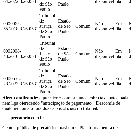
64.2022.8.26.0531
disponível
fila
d
de São
Paulo
Paulo
Tribunal
de
Estado
0000962-
Não
Em
Justiça
de São
Comum
55.2018.8.26.0531
disponível
fila
d
de São
Paulo
Paulo
Tribunal
de
Estado
0002908-
Não
Em
Justiça
de São
Comum
43.2010.8.26.0531
disponível
fila
d
de São
Paulo
Paulo
Tribunal
de
Estado
0000655-
Não
Em
Justiça
de São
Comum
28.2023.8.26.0531
disponível
fila
d
de São
Paulo
Paulo
Alerta antifraude:
a precatorio.com.br nunca cobra taxa antecipada
nem liga oferecendo "antecipação de pagamento". Desconfie de
qualquer contato fora dos canais oficiais do tribunal.
precatorio
.com.br
Central pública de precatórios brasileiros. Plataforma neutra de