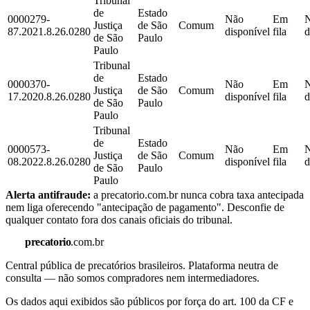
Tribunal
de
Estado
0000279-
Não
Em
Justiça
de São
Comum
87.2021.8.26.0280
disponível
fila
d
de São
Paulo
Paulo
Tribunal
de
Estado
0000370-
Não
Em
Justiça
de São
Comum
17.2020.8.26.0280
disponível
fila
d
de São
Paulo
Paulo
Tribunal
de
Estado
0000573-
Não
Em
Justiça
de São
Comum
08.2022.8.26.0280
disponível
fila
d
de São
Paulo
Paulo
Alerta antifraude:
a precatorio.com.br nunca cobra taxa antecipada
nem liga oferecendo "antecipação de pagamento". Desconfie de
qualquer contato fora dos canais oficiais do tribunal.
precatorio
.com.br
Central pública de precatórios brasileiros. Plataforma neutra de
consulta — não somos compradores nem intermediadores.
Os dados aqui exibidos são públicos por força do art. 100 da CF e