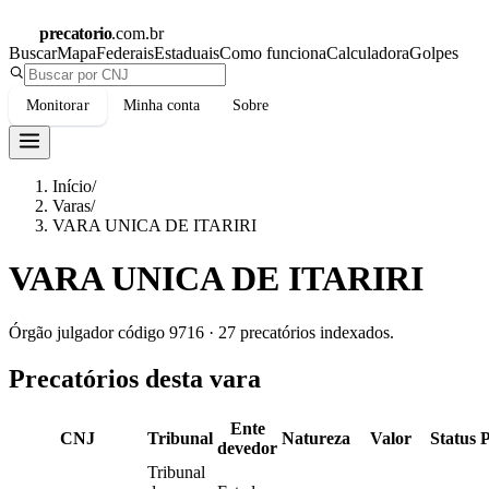
precatorio
.com.br
Buscar
Mapa
Federais
Estaduais
Como funciona
Calculadora
Golpes
Monitorar
Minha conta
Sobre
Início
/
Varas
/
VARA UNICA DE ITARIRI
VARA UNICA DE ITARIRI
Órgão julgador código
9716
·
27
precatórios indexados.
Precatórios desta vara
Ente
CNJ
Tribunal
Natureza
Valor
Status
devedor
Tribunal