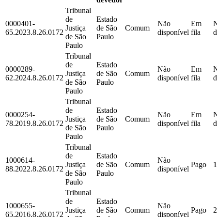
Tribunal
de
Estado
0000401-
Não
Em
Justiça
de São
Comum
65.2023.8.26.0172
disponível
fila
d
de São
Paulo
Paulo
Tribunal
de
Estado
0000289-
Não
Em
Justiça
de São
Comum
62.2024.8.26.0172
disponível
fila
d
de São
Paulo
Paulo
Tribunal
de
Estado
0000254-
Não
Em
Justiça
de São
Comum
78.2019.8.26.0172
disponível
fila
d
de São
Paulo
Paulo
Tribunal
de
Estado
1000614-
Não
Justiça
de São
Comum
Pago
1
88.2022.8.26.0172
disponível
de São
Paulo
Paulo
Tribunal
de
Estado
1000655-
Não
Justiça
de São
Comum
Pago
2
65.2016.8.26.0172
disponível