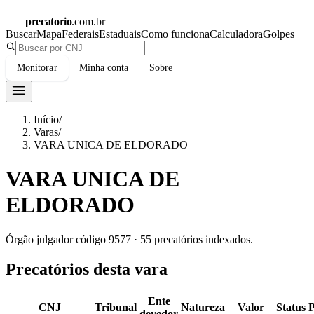
precatorio
.com.br
Buscar
Mapa
Federais
Estaduais
Como funciona
Calculadora
Golpes
Monitorar
Minha conta
Sobre
Início
/
Varas
/
VARA UNICA DE ELDORADO
VARA UNICA DE
ELDORADO
Órgão julgador código
9577
·
55
precatórios indexados.
Precatórios desta vara
Ente
CNJ
Tribunal
Natureza
Valor
Status
devedor