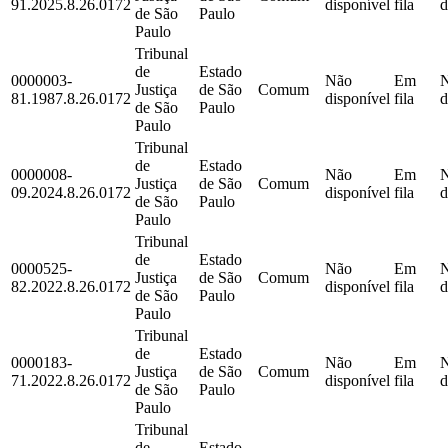
91.2025.8.26.0172
disponível
fila
d
de São
Paulo
Paulo
Tribunal
de
Estado
0000003-
Não
Em
Justiça
de São
Comum
81.1987.8.26.0172
disponível
fila
d
de São
Paulo
Paulo
Tribunal
de
Estado
0000008-
Não
Em
Justiça
de São
Comum
09.2024.8.26.0172
disponível
fila
d
de São
Paulo
Paulo
Tribunal
de
Estado
0000525-
Não
Em
Justiça
de São
Comum
82.2022.8.26.0172
disponível
fila
d
de São
Paulo
Paulo
Tribunal
de
Estado
0000183-
Não
Em
Justiça
de São
Comum
71.2022.8.26.0172
disponível
fila
d
de São
Paulo
Paulo
Tribunal
de
Estado