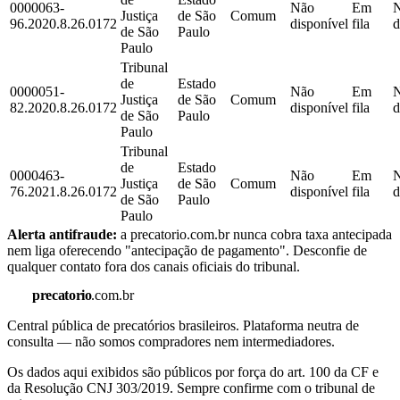
0000063-
Não
Em
Justiça
de São
Comum
96.2020.8.26.0172
disponível
fila
d
de São
Paulo
Paulo
Tribunal
de
Estado
0000051-
Não
Em
Justiça
de São
Comum
82.2020.8.26.0172
disponível
fila
d
de São
Paulo
Paulo
Tribunal
de
Estado
0000463-
Não
Em
Justiça
de São
Comum
76.2021.8.26.0172
disponível
fila
d
de São
Paulo
Paulo
Alerta antifraude:
a precatorio.com.br nunca cobra taxa antecipada
nem liga oferecendo "antecipação de pagamento". Desconfie de
qualquer contato fora dos canais oficiais do tribunal.
precatorio
.com.br
Central pública de precatórios brasileiros. Plataforma neutra de
consulta — não somos compradores nem intermediadores.
Os dados aqui exibidos são públicos por força do art. 100 da CF e
da Resolução CNJ 303/2019. Sempre confirme com o tribunal de