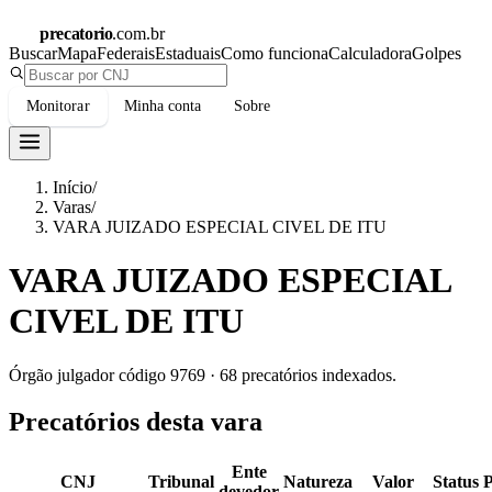
precatorio
.com.br
Buscar
Mapa
Federais
Estaduais
Como funciona
Calculadora
Golpes
Monitorar
Minha conta
Sobre
Início
/
Varas
/
VARA JUIZADO ESPECIAL CIVEL DE ITU
VARA JUIZADO ESPECIAL
CIVEL DE ITU
Órgão julgador código
9769
·
68
precatórios indexados.
Precatórios desta vara
Ente
CNJ
Tribunal
Natureza
Valor
Status
devedor