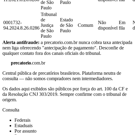
de São
Paulo
Paulo
Tribunal
de
Estado
0001732-
Não
Em
Justiça
de São
Comum
94.2024.8.26.0286
disponível
fila
d
de São
Paulo
Paulo
Alerta antifraude:
a precatorio.com.br nunca cobra taxa antecipada
nem liga oferecendo "antecipação de pagamento". Desconfie de
qualquer contato fora dos canais oficiais do tribunal.
precatorio
.com.br
Central pública de precatórios brasileiros. Plataforma neutra de
consulta — não somos compradores nem intermediadores.
Os dados aqui exibidos são públicos por força do art. 100 da CF e
da Resolução CNJ 303/2019. Sempre confirme com o tribunal de
origem.
Consulta
Federais
Estaduais
Por assunto