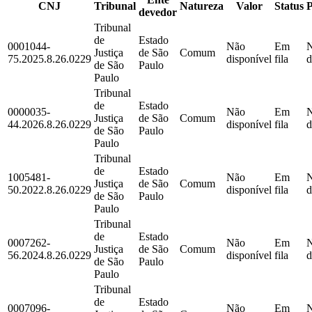
CNJ
Tribunal
Natureza
Valor
Status
devedor
Tribunal
de
Estado
0001044-
Não
Em
Justiça
de São
Comum
75.2025.8.26.0229
disponível
fila
d
de São
Paulo
Paulo
Tribunal
de
Estado
0000035-
Não
Em
Justiça
de São
Comum
44.2026.8.26.0229
disponível
fila
d
de São
Paulo
Paulo
Tribunal
de
Estado
1005481-
Não
Em
Justiça
de São
Comum
50.2022.8.26.0229
disponível
fila
d
de São
Paulo
Paulo
Tribunal
de
Estado
0007262-
Não
Em
Justiça
de São
Comum
56.2024.8.26.0229
disponível
fila
d
de São
Paulo
Paulo
Tribunal
de
Estado
0007096-
Não
Em