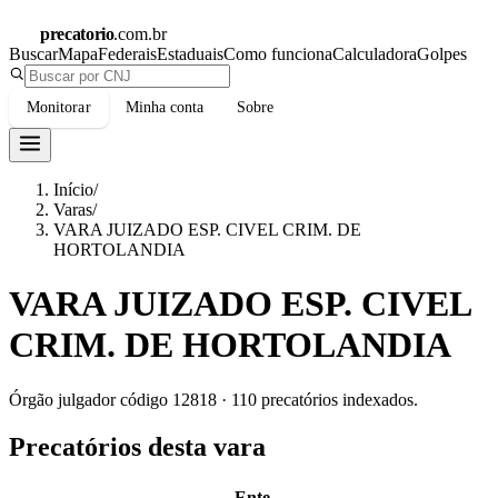
precatorio
.com.br
Buscar
Mapa
Federais
Estaduais
Como funciona
Calculadora
Golpes
Monitorar
Minha conta
Sobre
Início
/
Varas
/
VARA JUIZADO ESP. CIVEL CRIM. DE
HORTOLANDIA
VARA JUIZADO ESP. CIVEL
CRIM. DE HORTOLANDIA
Órgão julgador código
12818
·
110
precatórios indexados.
Precatórios desta vara
Ente