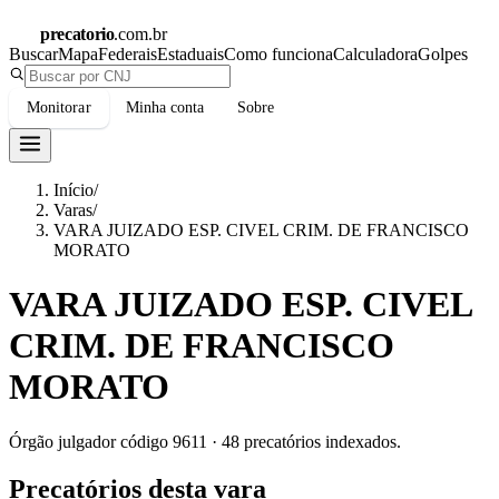
precatorio
.com.br
Buscar
Mapa
Federais
Estaduais
Como funciona
Calculadora
Golpes
Monitorar
Minha conta
Sobre
Início
/
Varas
/
VARA JUIZADO ESP. CIVEL CRIM. DE FRANCISCO
MORATO
VARA JUIZADO ESP. CIVEL
CRIM. DE FRANCISCO
MORATO
Órgão julgador código
9611
·
48
precatórios indexados.
Precatórios desta vara