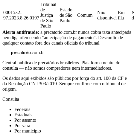
Tribunal
de
Estado
0001532-
Não
Em
Justiça
de São
Comum
97.2023.8.26.0197
disponível
fila
d
de São
Paulo
Paulo
Alerta antifraude:
a precatorio.com.br nunca cobra taxa antecipada
nem liga oferecendo "antecipação de pagamento". Desconfie de
qualquer contato fora dos canais oficiais do tribunal.
precatorio
.com.br
Central pública de precatórios brasileiros. Plataforma neutra de
consulta — não somos compradores nem intermediadores.
Os dados aqui exibidos são públicos por força do art. 100 da CF e
da Resolução CNJ 303/2019. Sempre confirme com o tribunal de
origem.
Consulta
Federais
Estaduais
Por assunto
Por vara
Por município