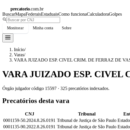
precatorio
.com.br
Buscar
Mapa
Federais
Estaduais
Como funciona
Calculadora
Golpes
Monitorar
Minha conta
Sobre
Início
/
Varas
/
VARA JUIZADO ESP. CIVEL CRIM. DE FERRAZ DE 
VARA JUIZADO ESP. CIVEL
Órgão julgador código
15597
·
325
precatórios indexados.
Precatórios desta vara
CNJ
Tribunal
Ent
0001159-50.2024.8.26.0191
Tribunal de Justiça de São Paulo
Estado
0001135-90.2022.8.26.0191
Tribunal de Justiça de São Paulo
Estado