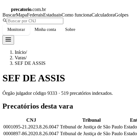
precatorio
.com.br
Buscar
Mapa
Federais
Estaduais
Como funciona
Calculadora
Golpes
Monitorar
Minha conta
Sobre
Início
/
Varas
/
SEF DE ASSIS
SEF DE ASSIS
Órgão julgador código
9333
·
519
precatórios indexados.
Precatórios desta vara
CNJ
Tribunal
Ent
0001095-21.2023.8.26.0047
Tribunal de Justiça de São Paulo
Estado
0000897-86.2020.8.26.0047
Tribunal de Justiça de São Paulo
Estado