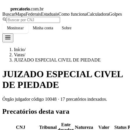
precatorio
.com.br
Buscar
Mapa
Federais
Estaduais
Como funciona
Calculadora
Golpes
Monitorar
Minha conta
Sobre
Início
/
Varas
/
JUIZADO ESPECIAL CIVEL DE PIEDADE
JUIZADO ESPECIAL CIVEL
DE PIEDADE
Órgão julgador código
10048
·
17
precatórios indexados.
Precatórios desta vara
Ente
CNJ
Tribunal
Natureza
Valor
Status
devedor