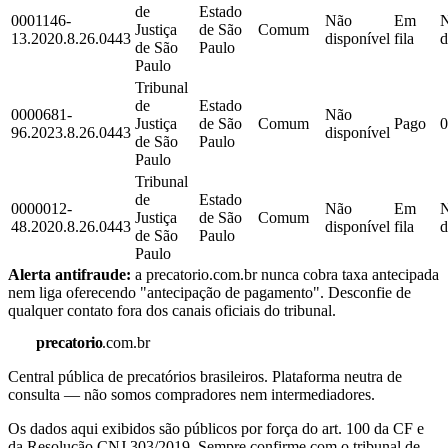
de
Estado
0001146-
Não
Em
Justiça
de São
Comum
13.2020.8.26.0443
disponível
fila
d
de São
Paulo
Paulo
Tribunal
de
Estado
0000681-
Não
Justiça
de São
Comum
Pago
0
96.2023.8.26.0443
disponível
de São
Paulo
Paulo
Tribunal
de
Estado
0000012-
Não
Em
Justiça
de São
Comum
48.2020.8.26.0443
disponível
fila
d
de São
Paulo
Paulo
Alerta antifraude:
a precatorio.com.br nunca cobra taxa antecipada
nem liga oferecendo "antecipação de pagamento". Desconfie de
qualquer contato fora dos canais oficiais do tribunal.
precatorio
.com.br
Central pública de precatórios brasileiros. Plataforma neutra de
consulta — não somos compradores nem intermediadores.
Os dados aqui exibidos são públicos por força do art. 100 da CF e
da Resolução CNJ 303/2019. Sempre confirme com o tribunal de