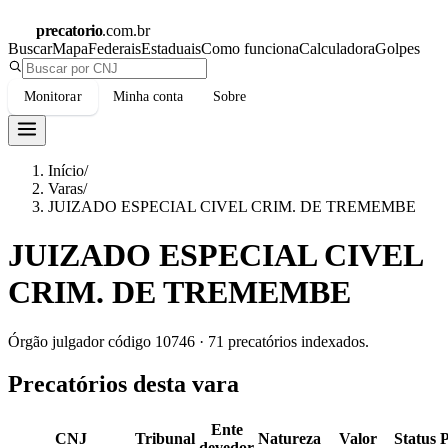
precatorio
.com.br
Buscar
Mapa
Federais
Estaduais
Como funciona
Calculadora
Golpes
Monitorar
Minha conta
Sobre
Início
/
Varas
/
JUIZADO ESPECIAL CIVEL CRIM. DE TREMEMBE
JUIZADO ESPECIAL CIVEL
CRIM. DE TREMEMBE
Órgão julgador código
10746
·
71
precatórios indexados.
Precatórios desta vara
Ente
CNJ
Tribunal
Natureza
Valor
Status
devedor