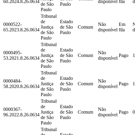
60.2024.8.26.0634
disponível
fila
d
de São
Paulo
Paulo
Tribunal
de
Estado
0000522-
Não
Em
Justiça
de São
Comum
65.2023.8.26.0634
disponível
fila
d
de São
Paulo
Paulo
Tribunal
de
Estado
0000495-
Não
Justiça
de São
Comum
Pago
1
53.2021.8.26.0634
disponível
de São
Paulo
Paulo
Tribunal
de
Estado
0000484-
Não
Justiça
de São
Comum
Pago
1
58.2020.8.26.0634
disponível
de São
Paulo
Paulo
Tribunal
de
Estado
0000367-
Não
Justiça
de São
Comum
Pago
0
96.2022.8.26.0634
disponível
de São
Paulo
Paulo
Tribunal
de
Estado