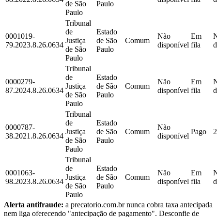
de São
Paulo
Paulo
Tribunal
de
Estado
0001019-
Não
Em
Justiça
de São
Comum
79.2023.8.26.0634
disponível
fila
d
de São
Paulo
Paulo
Tribunal
de
Estado
0000279-
Não
Em
Justiça
de São
Comum
87.2024.8.26.0634
disponível
fila
d
de São
Paulo
Paulo
Tribunal
de
Estado
0000787-
Não
Justiça
de São
Comum
Pago
2
38.2021.8.26.0634
disponível
de São
Paulo
Paulo
Tribunal
de
Estado
0001063-
Não
Em
Justiça
de São
Comum
98.2023.8.26.0634
disponível
fila
d
de São
Paulo
Paulo
Alerta antifraude:
a precatorio.com.br nunca cobra taxa antecipada
nem liga oferecendo "antecipação de pagamento". Desconfie de