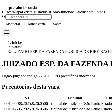
precatorio
.com.br
Buscar
Mapa
Federais
Estaduais
Como funciona
Calculadora
Golpes
Monitorar
Minha conta
Sobre
Início
/
Varas
/
JUIZADO ESP. DA FAZENDA PUBLICA DE RIBEIRAO 
JUIZADO ESP. DA FAZENDA
Órgão julgador código
72310
·
1783
precatórios indexados.
Precatórios desta vara
CNJ
Tribunal
Ent
0001906-88.2025.8.26.0506
Tribunal de Justiça de São Paulo
Estado
0001912-95.2025.8.26.0506
Tribunal de Justiça de São Paulo
Estado