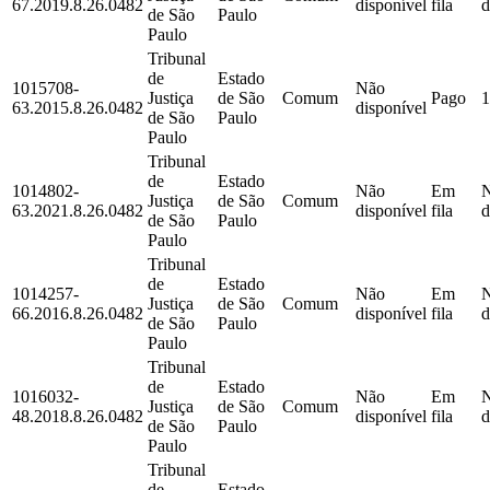
67.2019.8.26.0482
disponível
fila
d
de São
Paulo
Paulo
Tribunal
de
Estado
1015708-
Não
Justiça
de São
Comum
Pago
1
63.2015.8.26.0482
disponível
de São
Paulo
Paulo
Tribunal
de
Estado
1014802-
Não
Em
Justiça
de São
Comum
63.2021.8.26.0482
disponível
fila
d
de São
Paulo
Paulo
Tribunal
de
Estado
1014257-
Não
Em
Justiça
de São
Comum
66.2016.8.26.0482
disponível
fila
d
de São
Paulo
Paulo
Tribunal
de
Estado
1016032-
Não
Em
Justiça
de São
Comum
48.2018.8.26.0482
disponível
fila
d
de São
Paulo
Paulo
Tribunal
de
Estado