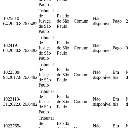
Paulo
Tribunal
de
Estado
1025610-
Não
Justiça
de São
Comum
Pago
2
64.2020.8.26.0482
disponível
de São
Paulo
Paulo
Tribunal
de
Estado
1024191-
Não
Justiça
de São
Comum
Pago
0
09.2020.8.26.0482
disponível
de São
Paulo
Paulo
Tribunal
de
Estado
1022388-
Não
Em
Justiça
de São
Comum
93.2017.8.26.0482
disponível
fila
d
de São
Paulo
Paulo
Tribunal
de
Estado
1023118-
Não
Em
Justiça
de São
Comum
31.2022.8.26.0482
disponível
fila
d
de São
Paulo
Paulo
Tribunal
de
Estado
1022765-
Não
Em