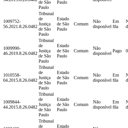
de São
Paulo
Paulo
Tribunal
de
Estado
1009752-
Não
Em
Justiça
de São
Comum
56.2021.8.26.0482
disponível
fila
d
de São
Paulo
Paulo
Tribunal
de
Estado
1009990-
Não
Justiça
de São
Comum
Pago
0
46.2019.8.26.0482
disponível
de São
Paulo
Paulo
Tribunal
de
Estado
1010558-
Não
Em
Justiça
de São
Comum
04.2015.8.26.0482
disponível
fila
d
de São
Paulo
Paulo
Tribunal
de
Estado
1009844-
Não
Em
Justiça
de São
Comum
44.2015.8.26.0482
disponível
fila
d
de São
Paulo
Paulo
Tribunal
de
Estado