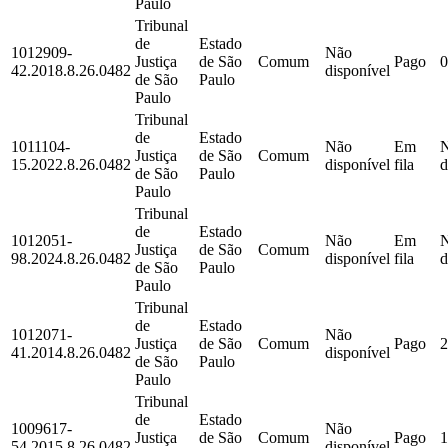
Paulo
Tribunal
de
Estado
1012909-
Não
Justiça
de São
Comum
Pago
0
42.2018.8.26.0482
disponível
de São
Paulo
Paulo
Tribunal
de
Estado
1011104-
Não
Em
Justiça
de São
Comum
15.2022.8.26.0482
disponível
fila
d
de São
Paulo
Paulo
Tribunal
de
Estado
1012051-
Não
Em
Justiça
de São
Comum
98.2024.8.26.0482
disponível
fila
d
de São
Paulo
Paulo
Tribunal
de
Estado
1012071-
Não
Justiça
de São
Comum
Pago
2
41.2014.8.26.0482
disponível
de São
Paulo
Paulo
Tribunal
de
Estado
1009617-
Não
Justiça
de São
Comum
Pago
1
54.2015.8.26.0482
disponível