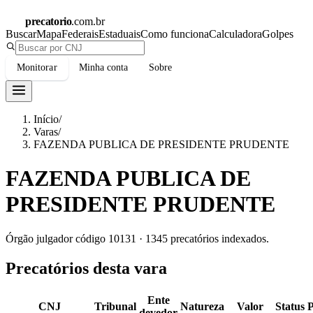
precatorio
.com.br
Buscar
Mapa
Federais
Estaduais
Como funciona
Calculadora
Golpes
Monitorar
Minha conta
Sobre
Início
/
Varas
/
FAZENDA PUBLICA DE PRESIDENTE PRUDENTE
FAZENDA PUBLICA DE
PRESIDENTE PRUDENTE
Órgão julgador código
10131
·
1345
precatórios indexados.
Precatórios desta vara
Ente
CNJ
Tribunal
Natureza
Valor
Status
devedor