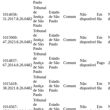
Paulo
Tribunal
de
Estado
1014658-
Não
Em
Justiça
de São
Comum
31.2017.8.26.0482
disponível
fila
d
de São
Paulo
Paulo
Tribunal
de
Estado
1015969-
Não
Em
Justiça
de São
Comum
47.2023.8.26.0482
disponível
fila
d
de São
Paulo
Paulo
Tribunal
de
Estado
1014837-
Não
Justiça
de São
Comum
Pago
2
67.2014.8.26.0482
disponível
de São
Paulo
Paulo
Tribunal
de
Estado
1015418-
Não
Em
Justiça
de São
Comum
38.2021.8.26.0482
disponível
fila
d
de São
Paulo
Paulo
Tribunal
de
Estado
1014567-
Não
Em
Justiça
de São
Comum