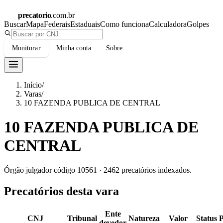
precatorio
.com.br
Buscar
Mapa
Federais
Estaduais
Como funciona
Calculadora
Golpes
Monitorar
Minha conta
Sobre
Início
/
Varas
/
10 FAZENDA PUBLICA DE CENTRAL
10 FAZENDA PUBLICA DE
CENTRAL
Órgão julgador código
10561
·
2462
precatórios indexados.
Precatórios desta vara
Ente
CNJ
Tribunal
Natureza
Valor
Status
devedor