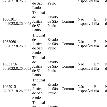
97.2021.8.26.0053
disponível
fila
d
de São
Paulo
Paulo
Tribunal
de
Estado
1066301-
Não
Em
Justiça
de São
Comum
44.2023.8.26.0053
disponível
fila
d
de São
Paulo
Paulo
Tribunal
de
Estado
1063060-
Não
Em
Justiça
de São
Comum
96.2022.8.26.0053
disponível
fila
d
de São
Paulo
Paulo
Tribunal
de
Estado
1063173-
Não
Em
Justiça
de São
Comum
50.2022.8.26.0053
disponível
fila
d
de São
Paulo
Paulo
Tribunal
de
Estado
1065915-
Não
Em
Justiça
de São
Comum
82.2021.8.26.0053
disponível
fila
d
de São
Paulo
Paulo
Tribunal
de
Estado