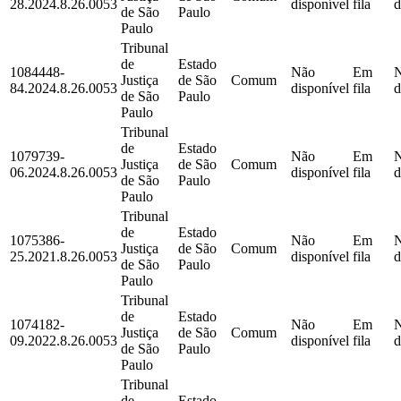
28.2024.8.26.0053
disponível
fila
d
de São
Paulo
Paulo
Tribunal
de
Estado
1084448-
Não
Em
Justiça
de São
Comum
84.2024.8.26.0053
disponível
fila
d
de São
Paulo
Paulo
Tribunal
de
Estado
1079739-
Não
Em
Justiça
de São
Comum
06.2024.8.26.0053
disponível
fila
d
de São
Paulo
Paulo
Tribunal
de
Estado
1075386-
Não
Em
Justiça
de São
Comum
25.2021.8.26.0053
disponível
fila
d
de São
Paulo
Paulo
Tribunal
de
Estado
1074182-
Não
Em
Justiça
de São
Comum
09.2022.8.26.0053
disponível
fila
d
de São
Paulo
Paulo
Tribunal
de
Estado