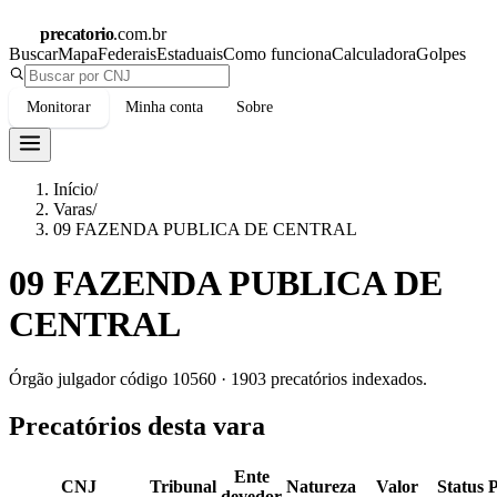
precatorio
.com.br
Buscar
Mapa
Federais
Estaduais
Como funciona
Calculadora
Golpes
Monitorar
Minha conta
Sobre
Início
/
Varas
/
09 FAZENDA PUBLICA DE CENTRAL
09 FAZENDA PUBLICA DE
CENTRAL
Órgão julgador código
10560
·
1903
precatórios indexados.
Precatórios desta vara
Ente
CNJ
Tribunal
Natureza
Valor
Status
devedor