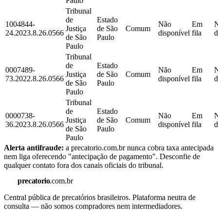
Paulo
Tribunal
de
Estado
1004844-
Não
Em
Justiça
de São
Comum
24.2023.8.26.0566
disponível
fila
d
de São
Paulo
Paulo
Tribunal
de
Estado
0007489-
Não
Em
Justiça
de São
Comum
73.2022.8.26.0566
disponível
fila
d
de São
Paulo
Paulo
Tribunal
de
Estado
0000738-
Não
Em
Justiça
de São
Comum
36.2023.8.26.0566
disponível
fila
d
de São
Paulo
Paulo
Alerta antifraude:
a precatorio.com.br nunca cobra taxa antecipada
nem liga oferecendo "antecipação de pagamento". Desconfie de
qualquer contato fora dos canais oficiais do tribunal.
precatorio
.com.br
Central pública de precatórios brasileiros. Plataforma neutra de
consulta — não somos compradores nem intermediadores.