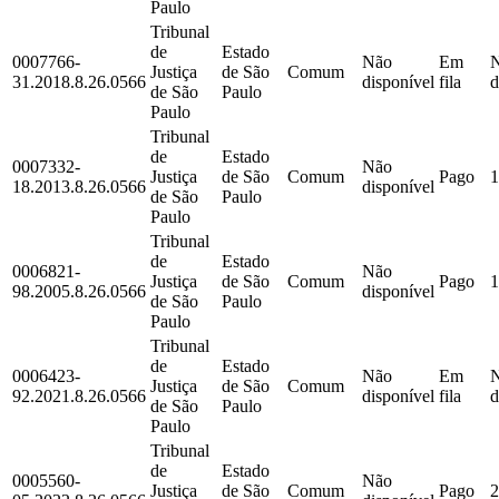
Paulo
Tribunal
de
Estado
0007766-
Não
Em
Justiça
de São
Comum
31.2018.8.26.0566
disponível
fila
d
de São
Paulo
Paulo
Tribunal
de
Estado
0007332-
Não
Justiça
de São
Comum
Pago
1
18.2013.8.26.0566
disponível
de São
Paulo
Paulo
Tribunal
de
Estado
0006821-
Não
Justiça
de São
Comum
Pago
1
98.2005.8.26.0566
disponível
de São
Paulo
Paulo
Tribunal
de
Estado
0006423-
Não
Em
Justiça
de São
Comum
92.2021.8.26.0566
disponível
fila
d
de São
Paulo
Paulo
Tribunal
de
Estado
0005560-
Não
Justiça
de São
Comum
Pago
2