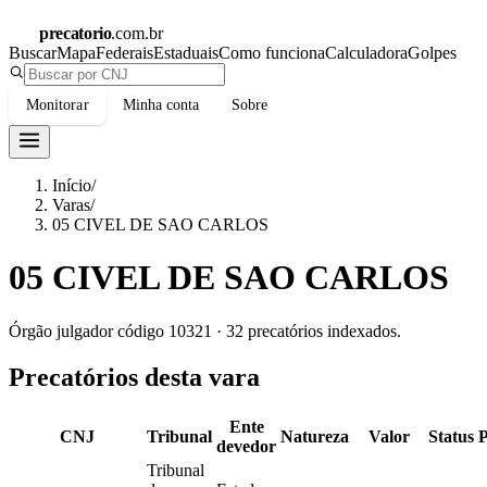
precatorio
.com.br
Buscar
Mapa
Federais
Estaduais
Como funciona
Calculadora
Golpes
Monitorar
Minha conta
Sobre
Início
/
Varas
/
05 CIVEL DE SAO CARLOS
05 CIVEL DE SAO CARLOS
Órgão julgador código
10321
·
32
precatórios indexados.
Precatórios desta vara
Ente
CNJ
Tribunal
Natureza
Valor
Status
devedor
Tribunal