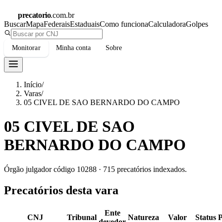
precatorio
.com.br
Buscar
Mapa
Federais
Estaduais
Como funciona
Calculadora
Golpes
Monitorar
Minha conta
Sobre
Início
/
Varas
/
05 CIVEL DE SAO BERNARDO DO CAMPO
05 CIVEL DE SAO
BERNARDO DO CAMPO
Órgão julgador código
10288
·
715
precatórios indexados.
Precatórios desta vara
Ente
CNJ
Tribunal
Natureza
Valor
Status
devedor