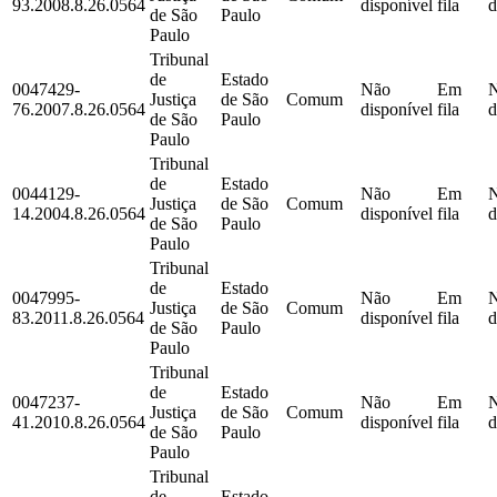
93.2008.8.26.0564
disponível
fila
d
de São
Paulo
Paulo
Tribunal
de
Estado
0047429-
Não
Em
Justiça
de São
Comum
76.2007.8.26.0564
disponível
fila
d
de São
Paulo
Paulo
Tribunal
de
Estado
0044129-
Não
Em
Justiça
de São
Comum
14.2004.8.26.0564
disponível
fila
d
de São
Paulo
Paulo
Tribunal
de
Estado
0047995-
Não
Em
Justiça
de São
Comum
83.2011.8.26.0564
disponível
fila
d
de São
Paulo
Paulo
Tribunal
de
Estado
0047237-
Não
Em
Justiça
de São
Comum
41.2010.8.26.0564
disponível
fila
d
de São
Paulo
Paulo
Tribunal
de
Estado