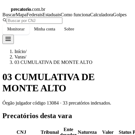
precatorio
.com.br
Buscar
Mapa
Federais
Estaduais
Como funciona
Calculadora
Golpes
Monitorar
Minha conta
Sobre
Início
/
Varas
/
03 CUMULATIVA DE MONTE ALTO
03 CUMULATIVA DE
MONTE ALTO
Órgão julgador código
13084
·
33
precatórios indexados.
Precatórios desta vara
Ente
CNJ
Tribunal
Natureza
Valor
Status
devedor