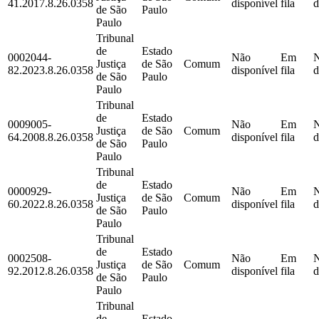
41.2017.8.26.0358
disponível
fila
d
de São
Paulo
Paulo
Tribunal
de
Estado
0002044-
Não
Em
Justiça
de São
Comum
82.2023.8.26.0358
disponível
fila
d
de São
Paulo
Paulo
Tribunal
de
Estado
0009005-
Não
Em
Justiça
de São
Comum
64.2008.8.26.0358
disponível
fila
d
de São
Paulo
Paulo
Tribunal
de
Estado
0000929-
Não
Em
Justiça
de São
Comum
60.2022.8.26.0358
disponível
fila
d
de São
Paulo
Paulo
Tribunal
de
Estado
0002508-
Não
Em
Justiça
de São
Comum
92.2012.8.26.0358
disponível
fila
d
de São
Paulo
Paulo
Tribunal
de
Estado