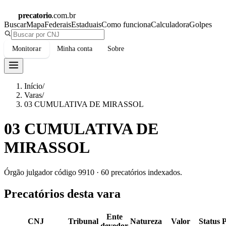
precatorio
.com.br
Buscar
Mapa
Federais
Estaduais
Como funciona
Calculadora
Golpes
Monitorar
Minha conta
Sobre
Início
/
Varas
/
03 CUMULATIVA DE MIRASSOL
03 CUMULATIVA DE
MIRASSOL
Órgão julgador código
9910
·
60
precatórios indexados.
Precatórios desta vara
Ente
CNJ
Tribunal
Natureza
Valor
Status
devedor