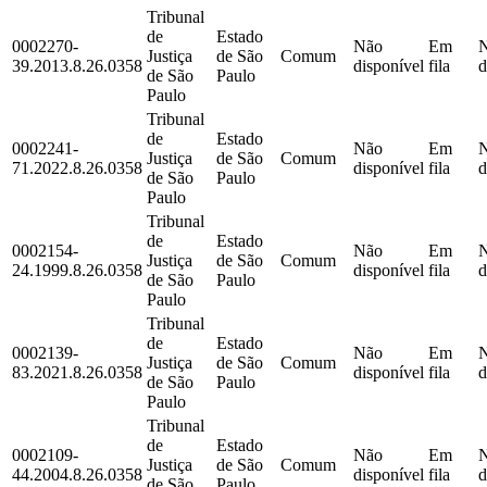
Tribunal
de
Estado
0002270-
Não
Em
Justiça
de São
Comum
39.2013.8.26.0358
disponível
fila
d
de São
Paulo
Paulo
Tribunal
de
Estado
0002241-
Não
Em
Justiça
de São
Comum
71.2022.8.26.0358
disponível
fila
d
de São
Paulo
Paulo
Tribunal
de
Estado
0002154-
Não
Em
Justiça
de São
Comum
24.1999.8.26.0358
disponível
fila
d
de São
Paulo
Paulo
Tribunal
de
Estado
0002139-
Não
Em
Justiça
de São
Comum
83.2021.8.26.0358
disponível
fila
d
de São
Paulo
Paulo
Tribunal
de
Estado
0002109-
Não
Em
Justiça
de São
Comum
44.2004.8.26.0358
disponível
fila
d
de São
Paulo