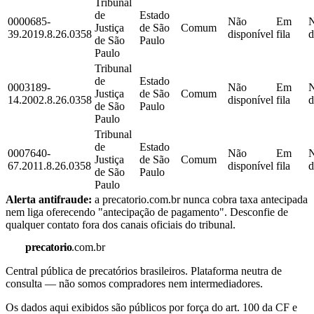
Tribunal
de
Estado
0000685-
Não
Em
Justiça
de São
Comum
39.2019.8.26.0358
disponível
fila
d
de São
Paulo
Paulo
Tribunal
de
Estado
0003189-
Não
Em
Justiça
de São
Comum
14.2002.8.26.0358
disponível
fila
d
de São
Paulo
Paulo
Tribunal
de
Estado
0007640-
Não
Em
Justiça
de São
Comum
67.2011.8.26.0358
disponível
fila
d
de São
Paulo
Paulo
Alerta antifraude:
a precatorio.com.br nunca cobra taxa antecipada
nem liga oferecendo "antecipação de pagamento". Desconfie de
qualquer contato fora dos canais oficiais do tribunal.
precatorio
.com.br
Central pública de precatórios brasileiros. Plataforma neutra de
consulta — não somos compradores nem intermediadores.
Os dados aqui exibidos são públicos por força do art. 100 da CF e