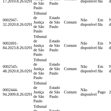
17.2010.8.26.0291
disponível
fila
d
de São
Paulo
Paulo
Tribunal
de
Estado
0002947-
Não
Em
Justiça
de São
Comum
32.2020.8.26.0291
disponível
fila
d
de São
Paulo
Paulo
Tribunal
de
Estado
0002691-
Não
Em
Justiça
de São
Comum
84.2023.8.26.0291
disponível
fila
d
de São
Paulo
Paulo
Tribunal
de
Estado
0002545-
Não
Em
Justiça
de São
Comum
48.2020.8.26.0291
disponível
fila
d
de São
Paulo
Paulo
Tribunal
de
Estado
0002444-
Não
Justiça
de São
Comum
Pago
2
94.2009.8.26.0291
disponível
de São
Paulo
Paulo
Tribunal
de
Estado