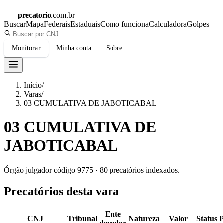
precatorio
.com.br
Buscar
Mapa
Federais
Estaduais
Como funciona
Calculadora
Golpes
Monitorar
Minha conta
Sobre
Início
/
Varas
/
03 CUMULATIVA DE JABOTICABAL
03 CUMULATIVA DE
JABOTICABAL
Órgão julgador código
9775
·
80
precatórios indexados.
Precatórios desta vara
Ente
CNJ
Tribunal
Natureza
Valor
Status
devedor