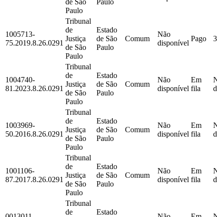
de São
Paulo
Paulo
Tribunal
de
Estado
1005713-
Não
Justiça
de São
Comum
Pago
3
75.2019.8.26.0291
disponível
de São
Paulo
Paulo
Tribunal
de
Estado
1004740-
Não
Em
Justiça
de São
Comum
81.2023.8.26.0291
disponível
fila
d
de São
Paulo
Paulo
Tribunal
de
Estado
1003969-
Não
Em
Justiça
de São
Comum
50.2016.8.26.0291
disponível
fila
d
de São
Paulo
Paulo
Tribunal
de
Estado
1001106-
Não
Em
Justiça
de São
Comum
87.2017.8.26.0291
disponível
fila
d
de São
Paulo
Paulo
Tribunal
de
Estado
0013011-
Não
Em