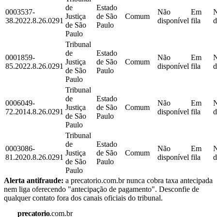
de
Estado
0003537-
Não
Em
Justiça
de São
Comum
38.2022.8.26.0291
disponível
fila
d
de São
Paulo
Paulo
Tribunal
de
Estado
0001859-
Não
Em
Justiça
de São
Comum
85.2022.8.26.0291
disponível
fila
d
de São
Paulo
Paulo
Tribunal
de
Estado
0006049-
Não
Em
Justiça
de São
Comum
72.2014.8.26.0291
disponível
fila
d
de São
Paulo
Paulo
Tribunal
de
Estado
0003086-
Não
Em
Justiça
de São
Comum
81.2020.8.26.0291
disponível
fila
d
de São
Paulo
Paulo
Alerta antifraude:
a precatorio.com.br nunca cobra taxa antecipada
nem liga oferecendo "antecipação de pagamento". Desconfie de
qualquer contato fora dos canais oficiais do tribunal.
precatorio
.com.br