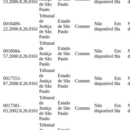
53.2006.8.26.0161
disponível
fila
d
de São
Paulo
Paulo
Tribunal
de
Estado
0018409-
Não
Em
Justiça
de São
Comum
22.2006.8.26.0161
disponível
fila
d
de São
Paulo
Paulo
Tribunal
de
Estado
0018084-
Não
Em
Justiça
de São
Comum
57.2000.8.26.0161
disponível
fila
d
de São
Paulo
Paulo
Tribunal
de
Estado
0017553-
Não
Em
Justiça
de São
Comum
87.2008.8.26.0161
disponível
fila
d
de São
Paulo
Paulo
Tribunal
de
Estado
0017581-
Não
Em
Justiça
de São
Comum
65.2002.8.26.0161
disponível
fila
d
de São
Paulo
Paulo
Tribunal