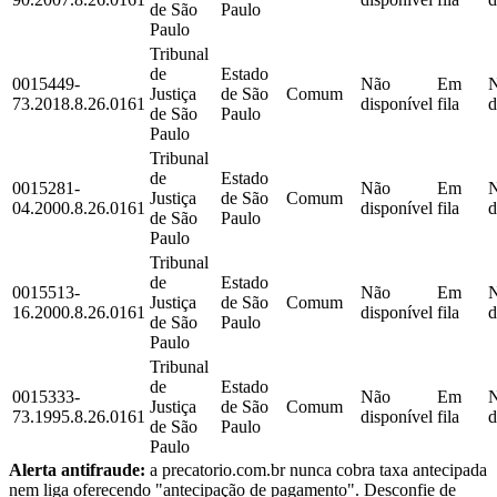
de São
Paulo
Paulo
Tribunal
de
Estado
0015449-
Não
Em
Justiça
de São
Comum
73.2018.8.26.0161
disponível
fila
d
de São
Paulo
Paulo
Tribunal
de
Estado
0015281-
Não
Em
Justiça
de São
Comum
04.2000.8.26.0161
disponível
fila
d
de São
Paulo
Paulo
Tribunal
de
Estado
0015513-
Não
Em
Justiça
de São
Comum
16.2000.8.26.0161
disponível
fila
d
de São
Paulo
Paulo
Tribunal
de
Estado
0015333-
Não
Em
Justiça
de São
Comum
73.1995.8.26.0161
disponível
fila
d
de São
Paulo
Paulo
Alerta antifraude:
a precatorio.com.br nunca cobra taxa antecipada
nem liga oferecendo "antecipação de pagamento". Desconfie de