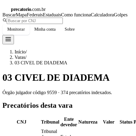
precatorio
.com.br
Buscar
Mapa
Federais
Estaduais
Como funciona
Calculadora
Golpes
Monitorar
Minha conta
Sobre
Início
/
Varas
/
03 CIVEL DE DIADEMA
03 CIVEL DE DIADEMA
Órgão julgador código
9559
·
374
precatórios indexados.
Precatórios desta vara
Ente
CNJ
Tribunal
Natureza
Valor
Status
devedor
Tribunal