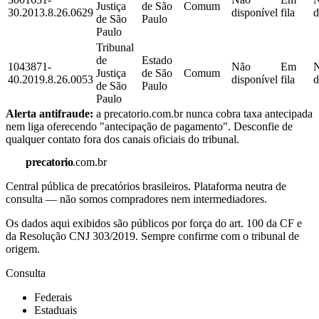
Justiça
de São
Comum
30.2013.8.26.0629
disponível
fila
d
de São
Paulo
Paulo
Tribunal
de
Estado
1043871-
Não
Em
Justiça
de São
Comum
40.2019.8.26.0053
disponível
fila
d
de São
Paulo
Paulo
Alerta antifraude:
a precatorio.com.br nunca cobra taxa antecipada
nem liga oferecendo "antecipação de pagamento". Desconfie de
qualquer contato fora dos canais oficiais do tribunal.
precatorio
.com.br
Central pública de precatórios brasileiros. Plataforma neutra de
consulta — não somos compradores nem intermediadores.
Os dados aqui exibidos são públicos por força do art. 100 da CF e
da Resolução CNJ 303/2019. Sempre confirme com o tribunal de
origem.
Consulta
Federais
Estaduais