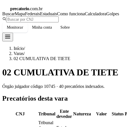
precatorio
.com.br
Buscar
Mapa
Federais
Estaduais
Como funciona
Calculadora
Golpes
Monitorar
Minha conta
Sobre
Início
/
Varas
/
02 CUMULATIVA DE TIETE
02 CUMULATIVA DE TIETE
Órgão julgador código
10745
·
40
precatórios indexados.
Precatórios desta vara
Ente
CNJ
Tribunal
Natureza
Valor
Status
devedor
Tribunal