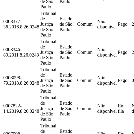
de São
Paulo
Paulo
Tribunal
de
Estado
0008377-
Não
Justiça
de São
Comum
Pago
2
36.2016.8.26.0248
disponível
de São
Paulo
Paulo
Tribunal
de
Estado
0008346-
Não
Justiça
de São
Comum
Pago
2
89.2011.8.26.0248
disponível
de São
Paulo
Paulo
Tribunal
de
Estado
0008098-
Não
Justiça
de São
Comum
Pago
0
79.2018.8.26.0248
disponível
de São
Paulo
Paulo
Tribunal
de
Estado
0007822-
Não
Em
Justiça
de São
Comum
14.2019.8.26.0248
disponível
fila
d
de São
Paulo
Paulo
Tribunal
de
Estado
0007998-
Não
Em