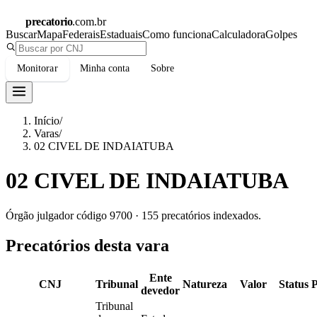
precatorio
.com.br
Buscar
Mapa
Federais
Estaduais
Como funciona
Calculadora
Golpes
Monitorar
Minha conta
Sobre
Início
/
Varas
/
02 CIVEL DE INDAIATUBA
02 CIVEL DE INDAIATUBA
Órgão julgador código
9700
·
155
precatórios indexados.
Precatórios desta vara
Ente
CNJ
Tribunal
Natureza
Valor
Status
devedor
Tribunal