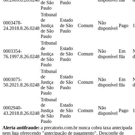
de São
Paulo
Paulo
Tribunal
de
Estado
0003478-
Não
Justiça
de São
Comum
Pago
1
24.2018.8.26.0248
disponível
de São
Paulo
Paulo
Tribunal
de
Estado
0003354-
Não
Em
Justiça
de São
Comum
76.1997.8.26.0248
disponível
fila
d
de São
Paulo
Paulo
Tribunal
de
Estado
0003075-
Não
Em
Justiça
de São
Comum
50.2021.8.26.0248
disponível
fila
d
de São
Paulo
Paulo
Tribunal
de
Estado
0002940-
Não
Justiça
de São
Comum
Pago
1
43.2018.8.26.0248
disponível
de São
Paulo
Paulo
Alerta antifraude:
a precatorio.com.br nunca cobra taxa antecipada
nem liga oferecendo "antecipação de pagamento". Desconfie de