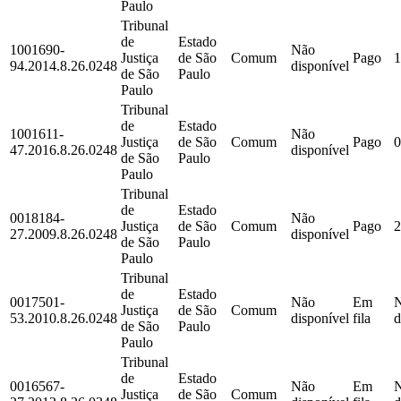
Paulo
Tribunal
de
Estado
1001690-
Não
Justiça
de São
Comum
Pago
1
94.2014.8.26.0248
disponível
de São
Paulo
Paulo
Tribunal
de
Estado
1001611-
Não
Justiça
de São
Comum
Pago
0
47.2016.8.26.0248
disponível
de São
Paulo
Paulo
Tribunal
de
Estado
0018184-
Não
Justiça
de São
Comum
Pago
2
27.2009.8.26.0248
disponível
de São
Paulo
Paulo
Tribunal
de
Estado
0017501-
Não
Em
Justiça
de São
Comum
53.2010.8.26.0248
disponível
fila
d
de São
Paulo
Paulo
Tribunal
de
Estado
0016567-
Não
Em
Justiça
de São
Comum