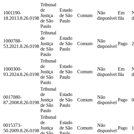
Tribunal
de
Estado
1001190-
Não
Em
Justiça
de São
Comum
18.2013.8.26.0198
disponível
fila
d
de São
Paulo
Paulo
Tribunal
de
Estado
1000788-
Não
Justiça
de São
Comum
Pago
2
53.2021.8.26.0198
disponível
de São
Paulo
Paulo
Tribunal
de
Estado
1000300-
Não
Em
Justiça
de São
Comum
93.2024.8.26.0198
disponível
fila
d
de São
Paulo
Paulo
Tribunal
de
Estado
0017080-
Não
Justiça
de São
Comum
Pago
0
87.2008.8.26.0198
disponível
de São
Paulo
Paulo
Tribunal
de
Estado
0015373-
Não
Justiça
de São
Comum
Pago
1
50.2009.8.26.0198
disponível
de São
Paulo