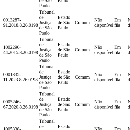
de São
Paulo
Paulo
Tribunal
de
Estado
0013287-
Não
Em
Justiça
de São
Comum
91.2018.8.26.0198
disponível
fila
d
de São
Paulo
Paulo
Tribunal
de
Estado
1002296-
Não
Em
Justiça
de São
Comum
44.2015.8.26.0198
disponível
fila
d
de São
Paulo
Paulo
Tribunal
de
Estado
0001835-
Não
Em
Justiça
de São
Comum
11.2023.8.26.0198
disponível
fila
d
de São
Paulo
Paulo
Tribunal
de
Estado
0005246-
Não
Em
Justiça
de São
Comum
67.2020.8.26.0198
disponível
fila
d
de São
Paulo
Paulo
Tribunal
de
Estado
1005338-
Não
Em