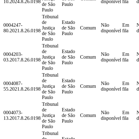
10.2024.8.26.0198
disponível
fila
d
de São
Paulo
Paulo
Tribunal
de
Estado
0004247-
Não
Em
Justiça
de São
Comum
80.2021.8.26.0198
disponível
fila
d
de São
Paulo
Paulo
Tribunal
de
Estado
0004203-
Não
Em
Justiça
de São
Comum
03.2017.8.26.0198
disponível
fila
d
de São
Paulo
Paulo
Tribunal
de
Estado
0004087-
Não
Em
Justiça
de São
Comum
55.2021.8.26.0198
disponível
fila
d
de São
Paulo
Paulo
Tribunal
de
Estado
0004073-
Não
Em
Justiça
de São
Comum
13.2017.8.26.0198
disponível
fila
d
de São
Paulo
Paulo
Tribunal
de
Estado