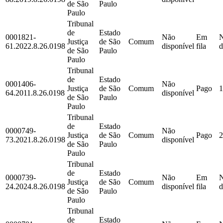
de São
Paulo
Paulo
Tribunal
de
Estado
0001821-
Não
Em
Justiça
de São
Comum
61.2022.8.26.0198
disponível
fila
d
de São
Paulo
Paulo
Tribunal
de
Estado
0001406-
Não
Justiça
de São
Comum
Pago
1
64.2011.8.26.0198
disponível
de São
Paulo
Paulo
Tribunal
de
Estado
0000749-
Não
Justiça
de São
Comum
Pago
2
73.2021.8.26.0198
disponível
de São
Paulo
Paulo
Tribunal
de
Estado
0000739-
Não
Em
Justiça
de São
Comum
24.2024.8.26.0198
disponível
fila
d
de São
Paulo
Paulo
Tribunal
de
Estado