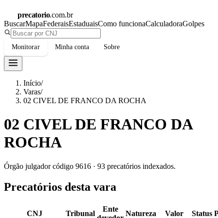
precatorio
.com.br
Buscar
Mapa
Federais
Estaduais
Como funciona
Calculadora
Golpes
Monitorar
Minha conta
Sobre
Início
/
Varas
/
02 CIVEL DE FRANCO DA ROCHA
02 CIVEL DE FRANCO DA
ROCHA
Órgão julgador código
9616
·
93
precatórios indexados.
Precatórios desta vara
Ente
CNJ
Tribunal
Natureza
Valor
Status
devedor