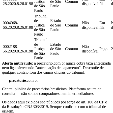
Justiça
de São
Comum
28.2020.8.26.0198
disponível
fila
d
de São
Paulo
Paulo
Tribunal
de
Estado
0004968-
Não
Em
Justiça
de São
Comum
66.2020.8.26.0198
disponível
fila
d
de São
Paulo
Paulo
Tribunal
de
Estado
0002188-
Não
Justiça
de São
Comum
Pago
2
56.2020.8.26.0198
disponível
de São
Paulo
Paulo
Alerta antifraude:
a precatorio.com.br nunca cobra taxa antecipada
nem liga oferecendo "antecipação de pagamento". Desconfie de
qualquer contato fora dos canais oficiais do tribunal.
precatorio
.com.br
Central pública de precatórios brasileiros. Plataforma neutra de
consulta — não somos compradores nem intermediadores.
Os dados aqui exibidos são públicos por força do art. 100 da CF e
da Resolução CNJ 303/2019. Sempre confirme com o tribunal de
origem.