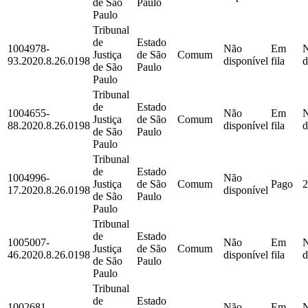
de São
Paulo
Paulo
Tribunal
de
Estado
1004978-
Não
Em
Justiça
de São
Comum
93.2020.8.26.0198
disponível
fila
d
de São
Paulo
Paulo
Tribunal
de
Estado
1004655-
Não
Em
Justiça
de São
Comum
88.2020.8.26.0198
disponível
fila
d
de São
Paulo
Paulo
Tribunal
de
Estado
1004996-
Não
Justiça
de São
Comum
Pago
2
17.2020.8.26.0198
disponível
de São
Paulo
Paulo
Tribunal
de
Estado
1005007-
Não
Em
Justiça
de São
Comum
46.2020.8.26.0198
disponível
fila
d
de São
Paulo
Paulo
Tribunal
de
Estado
1002681-
Não
Em