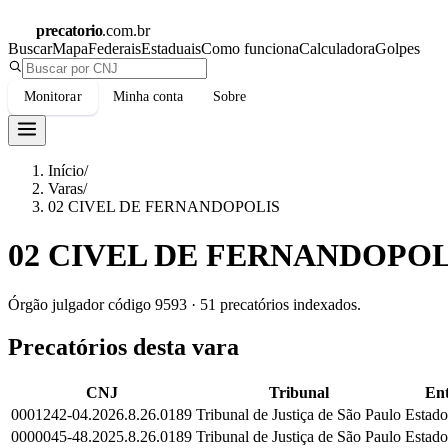
precatorio
.com.br
Buscar
Mapa
Federais
Estaduais
Como funciona
Calculadora
Golpes
Monitorar
Minha conta
Sobre
Início
/
Varas
/
02 CIVEL DE FERNANDOPOLIS
02 CIVEL DE FERNANDOPOL
Órgão julgador código
9593
·
51
precatórios indexados.
Precatórios desta vara
CNJ
Tribunal
Ent
0001242-04.2026.8.26.0189
Tribunal de Justiça de São Paulo
Estado
0000045-48.2025.8.26.0189
Tribunal de Justiça de São Paulo
Estado