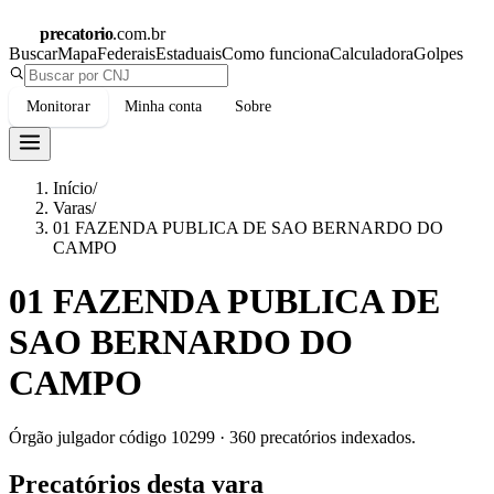
precatorio
.com.br
Buscar
Mapa
Federais
Estaduais
Como funciona
Calculadora
Golpes
Monitorar
Minha conta
Sobre
Início
/
Varas
/
01 FAZENDA PUBLICA DE SAO BERNARDO DO
CAMPO
01 FAZENDA PUBLICA DE
SAO BERNARDO DO
CAMPO
Órgão julgador código
10299
·
360
precatórios indexados.
Precatórios desta vara