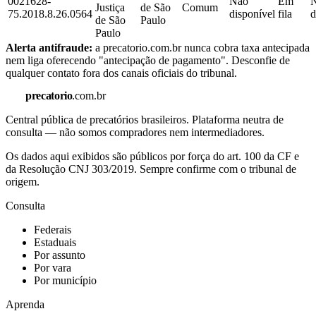
0021628-
Não
Em
Justiça
de São
Comum
75.2018.8.26.0564
disponível
fila
d
de São
Paulo
Paulo
Alerta antifraude:
a precatorio.com.br nunca cobra taxa antecipada
nem liga oferecendo "antecipação de pagamento". Desconfie de
qualquer contato fora dos canais oficiais do tribunal.
precatorio
.com.br
Central pública de precatórios brasileiros. Plataforma neutra de
consulta — não somos compradores nem intermediadores.
Os dados aqui exibidos são públicos por força do art. 100 da CF e
da Resolução CNJ 303/2019. Sempre confirme com o tribunal de
origem.
Consulta
Federais
Estaduais
Por assunto
Por vara
Por município
Aprenda