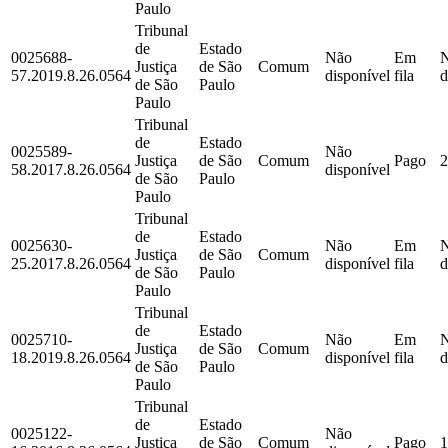
Paulo
Tribunal
de
Estado
0025688-
Não
Em
Justiça
de São
Comum
57.2019.8.26.0564
disponível
fila
d
de São
Paulo
Paulo
Tribunal
de
Estado
0025589-
Não
Justiça
de São
Comum
Pago
2
58.2017.8.26.0564
disponível
de São
Paulo
Paulo
Tribunal
de
Estado
0025630-
Não
Em
Justiça
de São
Comum
25.2017.8.26.0564
disponível
fila
d
de São
Paulo
Paulo
Tribunal
de
Estado
0025710-
Não
Em
Justiça
de São
Comum
18.2019.8.26.0564
disponível
fila
d
de São
Paulo
Paulo
Tribunal
de
Estado
0025122-
Não
Justiça
de São
Comum
Pago
1