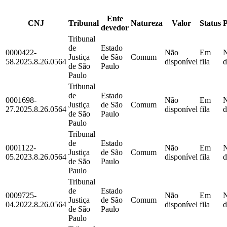
Ente
CNJ
Tribunal
Natureza
Valor
Status
devedor
Tribunal
de
Estado
0000422-
Não
Em
Justiça
de São
Comum
58.2025.8.26.0564
disponível
fila
d
de São
Paulo
Paulo
Tribunal
de
Estado
0001698-
Não
Em
Justiça
de São
Comum
27.2025.8.26.0564
disponível
fila
d
de São
Paulo
Paulo
Tribunal
de
Estado
0001122-
Não
Em
Justiça
de São
Comum
05.2023.8.26.0564
disponível
fila
d
de São
Paulo
Paulo
Tribunal
de
Estado
0009725-
Não
Em
Justiça
de São
Comum
04.2022.8.26.0564
disponível
fila
d
de São
Paulo
Paulo