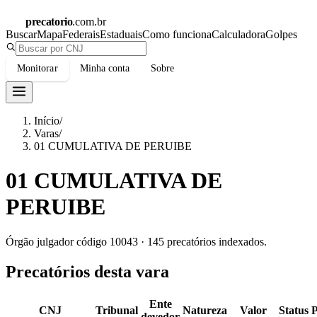
precatorio
.com.br
Buscar
Mapa
Federais
Estaduais
Como funciona
Calculadora
Golpes
Monitorar
Minha conta
Sobre
Início
/
Varas
/
01 CUMULATIVA DE PERUIBE
01 CUMULATIVA DE
PERUIBE
Órgão julgador código
10043
·
145
precatórios indexados.
Precatórios desta vara
Ente
CNJ
Tribunal
Natureza
Valor
Status
devedor