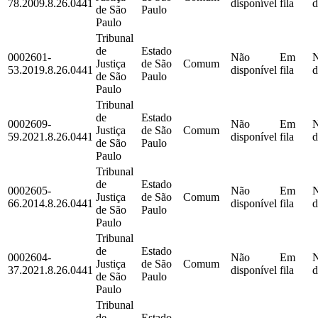
78.2009.8.26.0441
disponível
fila
d
de São
Paulo
Paulo
Tribunal
de
Estado
0002601-
Não
Em
Justiça
de São
Comum
53.2019.8.26.0441
disponível
fila
d
de São
Paulo
Paulo
Tribunal
de
Estado
0002609-
Não
Em
Justiça
de São
Comum
59.2021.8.26.0441
disponível
fila
d
de São
Paulo
Paulo
Tribunal
de
Estado
0002605-
Não
Em
Justiça
de São
Comum
66.2014.8.26.0441
disponível
fila
d
de São
Paulo
Paulo
Tribunal
de
Estado
0002604-
Não
Em
Justiça
de São
Comum
37.2021.8.26.0441
disponível
fila
d
de São
Paulo
Paulo
Tribunal
de
Estado