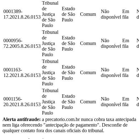
Tribunal
de
Estado
0001389-
Não
Em
Justiça
de São
Comum
17.2021.8.26.0153
disponível
fila
d
de São
Paulo
Paulo
Tribunal
de
Estado
0000956-
Não
Em
Justiça
de São
Comum
72.2005.8.26.0153
disponível
fila
d
de São
Paulo
Paulo
Tribunal
de
Estado
0001163-
Não
Em
Justiça
de São
Comum
12.2021.8.26.0153
disponível
fila
d
de São
Paulo
Paulo
Tribunal
de
Estado
0001156-
Não
Em
Justiça
de São
Comum
20.2021.8.26.0153
disponível
fila
d
de São
Paulo
Paulo
Alerta antifraude:
a precatorio.com.br nunca cobra taxa antecipada
nem liga oferecendo "antecipação de pagamento". Desconfie de
qualquer contato fora dos canais oficiais do tribunal.