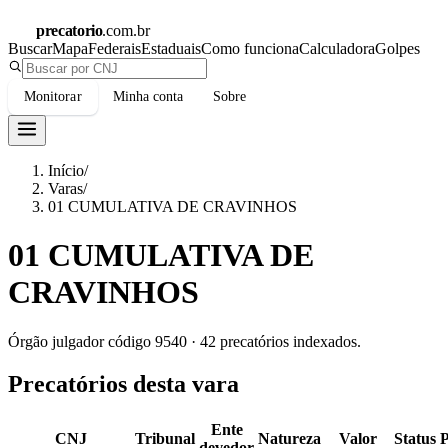
precatorio
.com.br
Buscar
Mapa
Federais
Estaduais
Como funciona
Calculadora
Golpes
Monitorar
Minha conta
Sobre
Início
/
Varas
/
01 CUMULATIVA DE CRAVINHOS
01 CUMULATIVA DE
CRAVINHOS
Órgão julgador código
9540
·
42
precatórios indexados.
Precatórios desta vara
Ente
CNJ
Tribunal
Natureza
Valor
Status
devedor