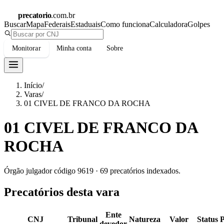
precatorio
.com.br
Buscar
Mapa
Federais
Estaduais
Como funciona
Calculadora
Golpes
Monitorar
Minha conta
Sobre
Início
/
Varas
/
01 CIVEL DE FRANCO DA ROCHA
01 CIVEL DE FRANCO DA
ROCHA
Órgão julgador código
9619
·
69
precatórios indexados.
Precatórios desta vara
Ente
CNJ
Tribunal
Natureza
Valor
Status
devedor