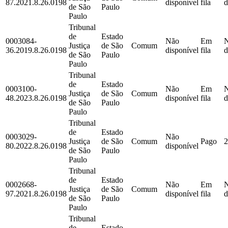
87.2021.8.26.0198
disponível
fila
d
de São
Paulo
Paulo
Tribunal
de
Estado
0003084-
Não
Em
Justiça
de São
Comum
36.2019.8.26.0198
disponível
fila
d
de São
Paulo
Paulo
Tribunal
de
Estado
0003100-
Não
Em
Justiça
de São
Comum
48.2023.8.26.0198
disponível
fila
d
de São
Paulo
Paulo
Tribunal
de
Estado
0003029-
Não
Justiça
de São
Comum
Pago
2
80.2022.8.26.0198
disponível
de São
Paulo
Paulo
Tribunal
de
Estado
0002668-
Não
Em
Justiça
de São
Comum
97.2021.8.26.0198
disponível
fila
d
de São
Paulo
Paulo
Tribunal
de
Estado