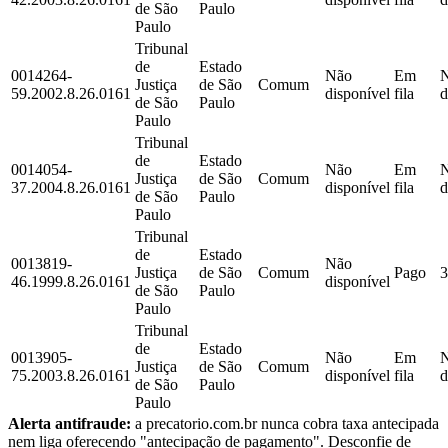
de São
Paulo
Paulo
Tribunal
de
Estado
0014264-
Não
Em
Justiça
de São
Comum
59.2002.8.26.0161
disponível
fila
d
de São
Paulo
Paulo
Tribunal
de
Estado
0014054-
Não
Em
Justiça
de São
Comum
37.2004.8.26.0161
disponível
fila
d
de São
Paulo
Paulo
Tribunal
de
Estado
0013819-
Não
Justiça
de São
Comum
Pago
3
46.1999.8.26.0161
disponível
de São
Paulo
Paulo
Tribunal
de
Estado
0013905-
Não
Em
Justiça
de São
Comum
75.2003.8.26.0161
disponível
fila
d
de São
Paulo
Paulo
Alerta antifraude:
a precatorio.com.br nunca cobra taxa antecipada
nem liga oferecendo "antecipação de pagamento". Desconfie de