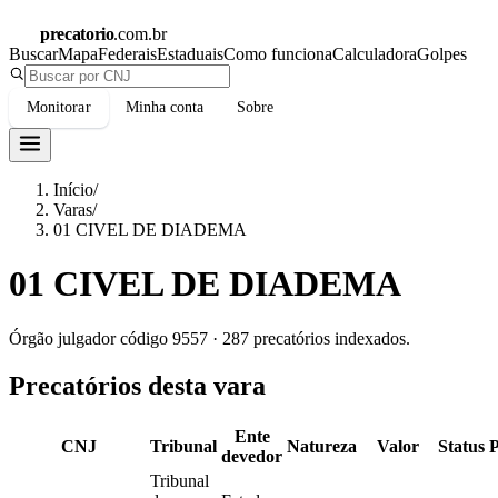
precatorio
.com.br
Buscar
Mapa
Federais
Estaduais
Como funciona
Calculadora
Golpes
Monitorar
Minha conta
Sobre
Início
/
Varas
/
01 CIVEL DE DIADEMA
01 CIVEL DE DIADEMA
Órgão julgador código
9557
·
287
precatórios indexados.
Precatórios desta vara
Ente
CNJ
Tribunal
Natureza
Valor
Status
devedor
Tribunal