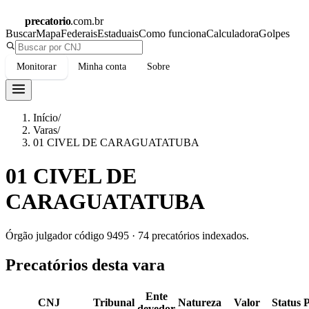
precatorio
.com.br
Buscar
Mapa
Federais
Estaduais
Como funciona
Calculadora
Golpes
Monitorar
Minha conta
Sobre
Início
/
Varas
/
01 CIVEL DE CARAGUATATUBA
01 CIVEL DE
CARAGUATATUBA
Órgão julgador código
9495
·
74
precatórios indexados.
Precatórios desta vara
Ente
CNJ
Tribunal
Natureza
Valor
Status
devedor