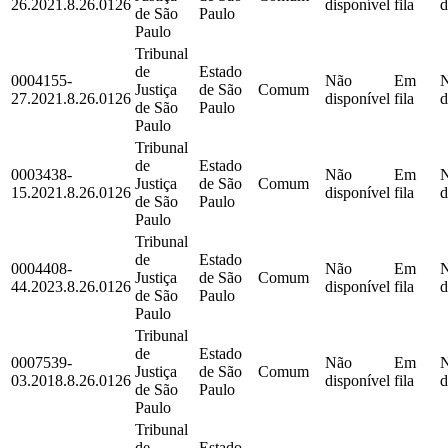
26.2021.8.26.0126
disponível
fila
d
de São
Paulo
Paulo
Tribunal
de
Estado
0004155-
Não
Em
Justiça
de São
Comum
27.2021.8.26.0126
disponível
fila
d
de São
Paulo
Paulo
Tribunal
de
Estado
0003438-
Não
Em
Justiça
de São
Comum
15.2021.8.26.0126
disponível
fila
d
de São
Paulo
Paulo
Tribunal
de
Estado
0004408-
Não
Em
Justiça
de São
Comum
44.2023.8.26.0126
disponível
fila
d
de São
Paulo
Paulo
Tribunal
de
Estado
0007539-
Não
Em
Justiça
de São
Comum
03.2018.8.26.0126
disponível
fila
d
de São
Paulo
Paulo
Tribunal
de
Estado