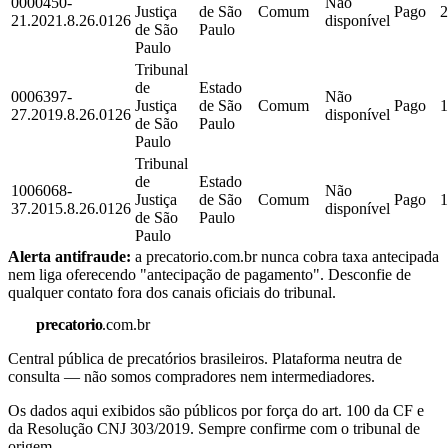
0000450-
Não
Justiça
de São
Comum
Pago
2
21.2021.8.26.0126
disponível
de São
Paulo
Paulo
Tribunal
de
Estado
0006397-
Não
Justiça
de São
Comum
Pago
1
27.2019.8.26.0126
disponível
de São
Paulo
Paulo
Tribunal
de
Estado
1006068-
Não
Justiça
de São
Comum
Pago
1
37.2015.8.26.0126
disponível
de São
Paulo
Paulo
Alerta antifraude:
a precatorio.com.br nunca cobra taxa antecipada
nem liga oferecendo "antecipação de pagamento". Desconfie de
qualquer contato fora dos canais oficiais do tribunal.
precatorio
.com.br
Central pública de precatórios brasileiros. Plataforma neutra de
consulta — não somos compradores nem intermediadores.
Os dados aqui exibidos são públicos por força do art. 100 da CF e
da Resolução CNJ 303/2019. Sempre confirme com o tribunal de
origem.