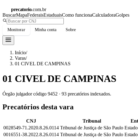
precatorio
.com.br
Buscar
Mapa
Federais
Estaduais
Como funciona
Calculadora
Golpes
Monitorar
Minha conta
Sobre
Início
/
Varas
/
01 CIVEL DE CAMPINAS
01 CIVEL DE CAMPINAS
Órgão julgador código
9452
·
93
precatórios indexados.
Precatórios desta vara
CNJ
Tribunal
Ent
0028549-71.2020.8.26.0114
Tribunal de Justiça de São Paulo
Estado
0016551-38.2022.8.26.0114
Tribunal de Justiça de São Paulo
Estado