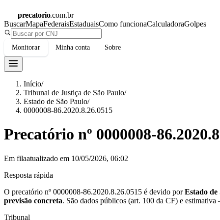
precatorio
.com.br
Buscar
Mapa
Federais
Estaduais
Como funciona
Calculadora
Golpes
Monitorar
Minha conta
Sobre
Início
/
Tribunal de Justiça de São Paulo
/
Estado de São Paulo
/
0000008-86.2020.8.26.0515
Precatório nº
0000008-86.2020.8
Em fila
atualizado em
10/05/2026, 06:02
Resposta rápida
O precatório nº
0000008-86.2020.8.26.0515
é devido por
Estado de
previsão concreta
.
São dados públicos (art. 100 da CF) e estimativa
Tribunal