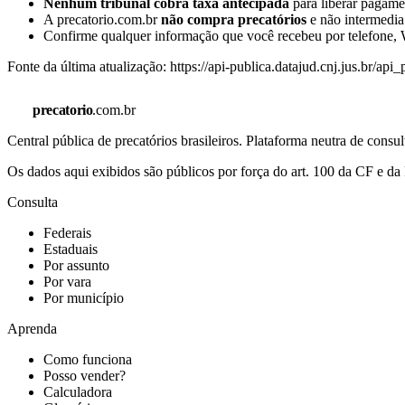
Nenhum tribunal cobra taxa antecipada
para liberar pagamen
A precatorio.com.br
não compra precatórios
e não intermedia
Confirme qualquer informação que você recebeu por telefone, W
Fonte da última atualização:
https://api-publica.datajud.cnj.jus.br/api
precatorio
.com.br
Central pública de precatórios brasileiros. Plataforma neutra de co
Os dados aqui exibidos são públicos por força do art. 100 da CF e 
Consulta
Federais
Estaduais
Por assunto
Por vara
Por município
Aprenda
Como funciona
Posso vender?
Calculadora