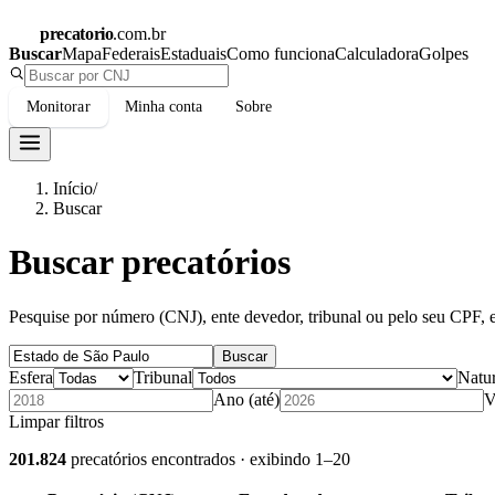
precatorio
.com.br
Buscar
Mapa
Federais
Estaduais
Como funciona
Calculadora
Golpes
Monitorar
Minha conta
Sobre
Início
/
Buscar
Buscar precatórios
Pesquise por número (CNJ), ente devedor, tribunal ou pelo seu CPF, e 
Buscar
Esfera
Tribunal
Natu
Ano (até)
V
Limpar filtros
201.824
precatórios encontrados
· exibindo
1
–
20