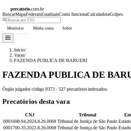
precatorio
.com.br
Buscar
Mapa
Federais
Estaduais
Como funciona
Calculadora
Golpes
Monitorar
Minha conta
Sobre
Início
/
Varas
/
FAZENDA PUBLICA DE BARUERI
FAZENDA PUBLICA DE BAR
Órgão julgador código
9373
·
527
precatórios indexados.
Precatórios desta vara
CNJ
Tribunal
Ent
0001698-94.2024.8.26.0068
Tribunal de Justiça de São Paulo
Estado
0001700-35.2022.8.26.0068
Tribunal de Justiça de São Paulo
Estado