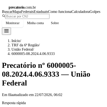
precatorio
.com.br
Buscar
Mapa
Federais
Estaduais
Como funciona
Calculadora
Golpes
Monitorar
Minha conta
Sobre
Início
/
TRF da 6ª Região
/
União Federal
/
6000005-08.2024.4.06.9333
Precatório nº
6000005-
08.2024.4.06.9333
—
União
Federal
Em fila
atualizado em
22/07/2026, 06:02
Resposta rápida