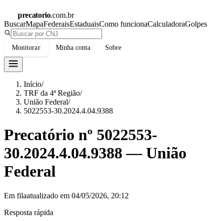
precatorio
.com.br
Buscar
Mapa
Federais
Estaduais
Como funciona
Calculadora
Golpes
Monitorar
Minha conta
Sobre
Início
/
TRF da 4ª Região
/
União Federal
/
5022553-30.2024.4.04.9388
Precatório nº
5022553-
30.2024.4.04.9388
—
União
Federal
Em fila
atualizado em
04/05/2026, 20:12
Resposta rápida