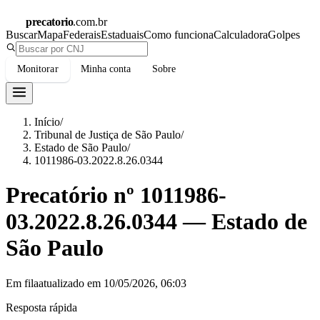
precatorio
.com.br
Buscar
Mapa
Federais
Estaduais
Como funciona
Calculadora
Golpes
Monitorar
Minha conta
Sobre
Início
/
Tribunal de Justiça de São Paulo
/
Estado de São Paulo
/
1011986-03.2022.8.26.0344
Precatório nº
1011986-
03.2022.8.26.0344
—
Estado de
São Paulo
Em fila
atualizado em
10/05/2026, 06:03
Resposta rápida