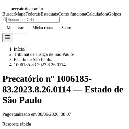
precatorio
.com.br
Buscar
Mapa
Federais
Estaduais
Como funciona
Calculadora
Golpes
Monitorar
Minha conta
Sobre
Início
/
Tribunal de Justiça de São Paulo
/
Estado de São Paulo
/
1006185-83.2023.8.26.0114
Precatório nº
1006185-
83.2023.8.26.0114
—
Estado de
São Paulo
Pago
atualizado em
08/06/2026, 08:07
Resposta rápida