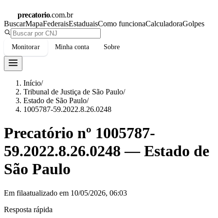
precatorio
.com.br
Buscar
Mapa
Federais
Estaduais
Como funciona
Calculadora
Golpes
Monitorar
Minha conta
Sobre
Início
/
Tribunal de Justiça de São Paulo
/
Estado de São Paulo
/
1005787-59.2022.8.26.0248
Precatório nº
1005787-
59.2022.8.26.0248
—
Estado de
São Paulo
Em fila
atualizado em
10/05/2026, 06:03
Resposta rápida