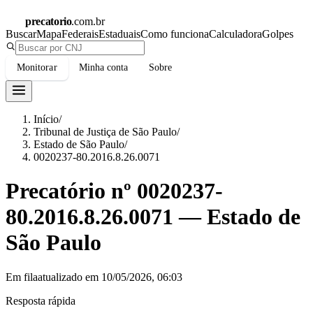
precatorio
.com.br
Buscar
Mapa
Federais
Estaduais
Como funciona
Calculadora
Golpes
Monitorar
Minha conta
Sobre
Início
/
Tribunal de Justiça de São Paulo
/
Estado de São Paulo
/
0020237-80.2016.8.26.0071
Precatório nº
0020237-
80.2016.8.26.0071
—
Estado de
São Paulo
Em fila
atualizado em
10/05/2026, 06:03
Resposta rápida