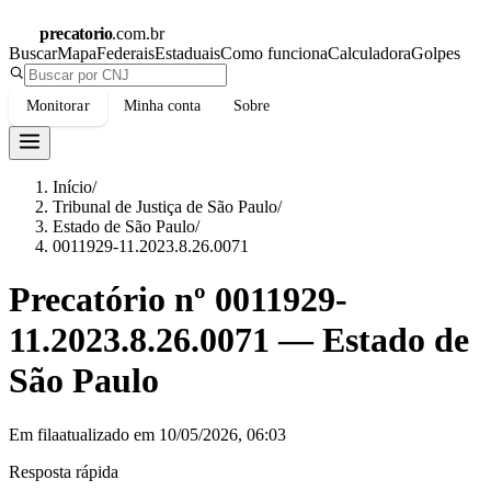
precatorio
.com.br
Buscar
Mapa
Federais
Estaduais
Como funciona
Calculadora
Golpes
Monitorar
Minha conta
Sobre
Início
/
Tribunal de Justiça de São Paulo
/
Estado de São Paulo
/
0011929-11.2023.8.26.0071
Precatório nº
0011929-
11.2023.8.26.0071
—
Estado de
São Paulo
Em fila
atualizado em
10/05/2026, 06:03
Resposta rápida