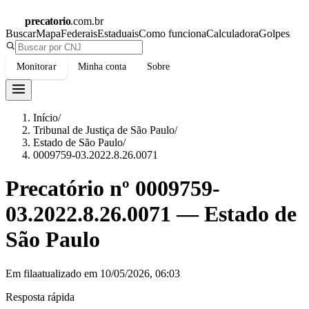
precatorio
.com.br
Buscar
Mapa
Federais
Estaduais
Como funciona
Calculadora
Golpes
Monitorar
Minha conta
Sobre
Início
/
Tribunal de Justiça de São Paulo
/
Estado de São Paulo
/
0009759-03.2022.8.26.0071
Precatório nº
0009759-
03.2022.8.26.0071
—
Estado de
São Paulo
Em fila
atualizado em
10/05/2026, 06:03
Resposta rápida