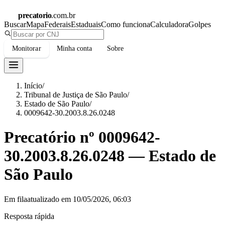
precatorio
.com.br
Buscar
Mapa
Federais
Estaduais
Como funciona
Calculadora
Golpes
Monitorar
Minha conta
Sobre
Início
/
Tribunal de Justiça de São Paulo
/
Estado de São Paulo
/
0009642-30.2003.8.26.0248
Precatório nº
0009642-
30.2003.8.26.0248
—
Estado de
São Paulo
Em fila
atualizado em
10/05/2026, 06:03
Resposta rápida