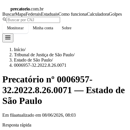
precatorio
.com.br
Buscar
Mapa
Federais
Estaduais
Como funciona
Calculadora
Golpes
Monitorar
Minha conta
Sobre
Início
/
Tribunal de Justiça de São Paulo
/
Estado de São Paulo
/
0006957-32.2022.8.26.0071
Precatório nº
0006957-
32.2022.8.26.0071
—
Estado de
São Paulo
Em fila
atualizado em
08/06/2026, 08:03
Resposta rápida