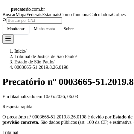
precatorio
.com.br
Buscar
Mapa
Federais
Estaduais
Como funciona
Calculadora
Golpes
Monitorar
Minha conta
Sobre
Início
/
Tribunal de Justiça de São Paulo
/
Estado de São Paulo
/
0003665-51.2019.8.26.0198
Precatório nº
0003665-51.2019.8
Em fila
atualizado em
10/05/2026, 06:03
Resposta rápida
O precatório nº
0003665-51.2019.8.26.0198
é devido por
Estado de
previsão concreta
.
São dados públicos (art. 100 da CF) e estimativa
Tribunal