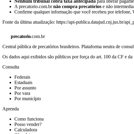
Nenhum tribunal cobra taxa antecipada
para liberar pagamen
A precatorio.com.br
não compra precatórios
e não intermedia
Confirme qualquer informação que você recebeu por telefone, W
Fonte da última atualização:
https://api-publica.datajud.cnj.jus.br/api
precatorio
.com.br
Central pública de precatórios brasileiros. Plataforma neutra de co
Os dados aqui exibidos são públicos por força do art. 100 da CF e 
Consulta
Federais
Estaduais
Por assunto
Por vara
Por município
Aprenda
Como funciona
Posso vender?
Calculadora