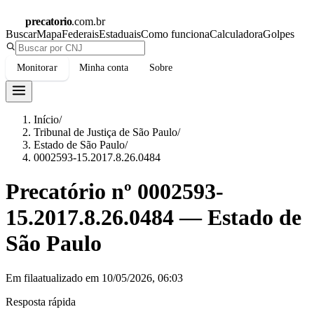
precatorio
.com.br
Buscar
Mapa
Federais
Estaduais
Como funciona
Calculadora
Golpes
Monitorar
Minha conta
Sobre
Início
/
Tribunal de Justiça de São Paulo
/
Estado de São Paulo
/
0002593-15.2017.8.26.0484
Precatório nº
0002593-
15.2017.8.26.0484
—
Estado de
São Paulo
Em fila
atualizado em
10/05/2026, 06:03
Resposta rápida