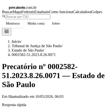
precatorio
.com.br
Buscar
Mapa
Federais
Estaduais
Como funciona
Calculadora
Golpes
Monitorar
Minha conta
Sobre
Início
/
Tribunal de Justiça de São Paulo
/
Estado de São Paulo
/
0002582-51.2023.8.26.0071
Precatório nº
0002582-
51.2023.8.26.0071
—
Estado de
São Paulo
Em fila
atualizado em
10/05/2026, 06:03
Resposta rápida