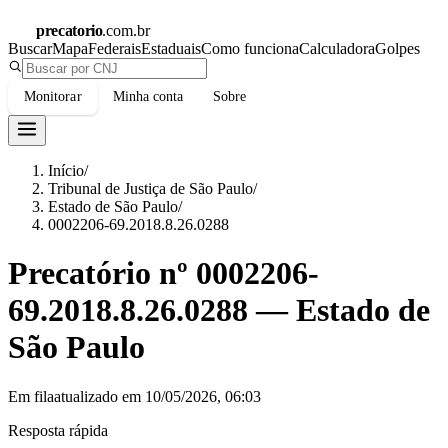
precatorio
.com.br
Buscar
Mapa
Federais
Estaduais
Como funciona
Calculadora
Golpes
Monitorar
Minha conta
Sobre
Início
/
Tribunal de Justiça de São Paulo
/
Estado de São Paulo
/
0002206-69.2018.8.26.0288
Precatório nº
0002206-
69.2018.8.26.0288
—
Estado de
São Paulo
Em fila
atualizado em
10/05/2026, 06:03
Resposta rápida