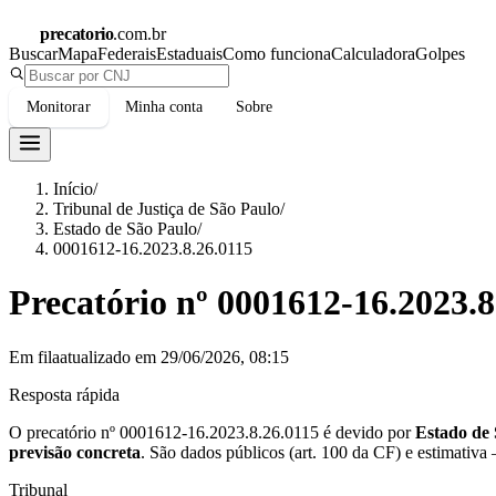
precatorio
.com.br
Buscar
Mapa
Federais
Estaduais
Como funciona
Calculadora
Golpes
Monitorar
Minha conta
Sobre
Início
/
Tribunal de Justiça de São Paulo
/
Estado de São Paulo
/
0001612-16.2023.8.26.0115
Precatório nº
0001612-16.2023.8
Em fila
atualizado em
29/06/2026, 08:15
Resposta rápida
O precatório nº
0001612-16.2023.8.26.0115
é devido por
Estado de
previsão concreta
.
São dados públicos (art. 100 da CF) e estimativa
Tribunal