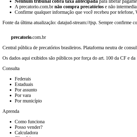
Nenhum tribunal cobra taxa antecipada
para liberar pagamen
A precatorio.com.br
não compra precatórios
e não intermedia
Confirme qualquer informação que você recebeu por telefone, W
Fonte da última atualização:
datajud-stream://tjsp
. Sempre confirme co
precatorio
.com.br
Central pública de precatórios brasileiros. Plataforma neutra de co
Os dados aqui exibidos são públicos por força do art. 100 da CF e 
Consulta
Federais
Estaduais
Por assunto
Por vara
Por município
Aprenda
Como funciona
Posso vender?
Calculadora