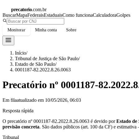
precatorio
.com.br
Buscar
Mapa
Federais
Estaduais
Como funciona
Calculadora
Golpes
Monitorar
Minha conta
Sobre
Início
/
Tribunal de Justiça de São Paulo
/
Estado de São Paulo
/
0001187-82.2022.8.26.0063
Precatório nº
0001187-82.2022.8
Em fila
atualizado em
10/05/2026, 06:03
Resposta rápida
O precatório nº
0001187-82.2022.8.26.0063
é devido por
Estado de
previsão concreta
.
São dados públicos (art. 100 da CF) e estimativa
Tribunal