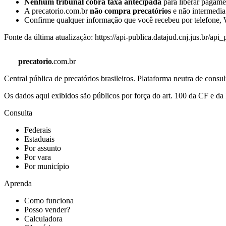
Nenhum tribunal cobra taxa antecipada
para liberar pagamen
A precatorio.com.br
não compra precatórios
e não intermedia
Confirme qualquer informação que você recebeu por telefone, W
Fonte da última atualização:
https://api-publica.datajud.cnj.jus.br/api
precatorio
.com.br
Central pública de precatórios brasileiros. Plataforma neutra de co
Os dados aqui exibidos são públicos por força do art. 100 da CF e 
Consulta
Federais
Estaduais
Por assunto
Por vara
Por município
Aprenda
Como funciona
Posso vender?
Calculadora